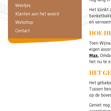
Weetjes
Het klinkt 
Klanten aan het woord
banketbakk
en vernoemd
Webshop
Contact
HOE HE
Toen Wijnan
eigen assor
Max.
Omdat 
het nu te e
HET GE
Het gebakje
Tussen bei
op de bove
Geniet nog 