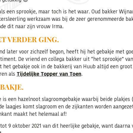
als een sprookje, maar toch is het waar. Oud bakker Wijna
ersleerling werkzaam was bij de zeer gerenommeerde bak
e dit naar zijn vrouw Irma.
T VERDER GING.
d later voor zichzelf begon, heeft hij het gebakje met go
timent. De vriend en collega bakker uit “het sprookje” v
het gebakje ook in de bakkerij van Huub altijd een groot
ren als
Tijdelijke Topper van Toen
.
BAKJE.
 is een hazelnoot slagroomgebakje waarbij beide plakjes 
de laagjes komt slagroom en de zijkanten worden aangezet
nkant maakt het helemaal af!
tot 9 oktober 2021 van dit heerlijke gebakje, want daarna