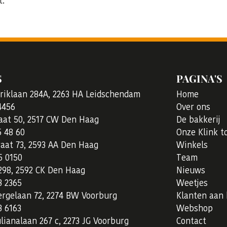
t.
S
PAGINA'S
eriklaan 284A, 2263 HA Leidschendam
Home
4456
Over ons
aat 50, 2517 CW Den Haag
De bakkerij
5 48 60
Onze Klink t
raat 73, 2593 AA Den Haag
Winkels
5 0150
Team
298, 2592 CK Den Haag
Nieuws
3 2365
Weetjes
rgelaan 72, 2274 BW Voorburg
Klanten aan
3 6163
Webshop
lianalaan 267 c, 2273 JG Voorburg
Contact