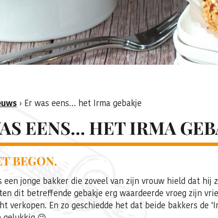
euws
›
Er was eens… het Irma gebakje
AS EENS… HET IRMA GEB
T BEGON.
 een jonge bakker die zoveel van zijn vrouw hield dat hij
ten dit betreffende gebakje erg waardeerde vroeg zijn vrien
t verkopen. En zo geschiedde het dat beide bakkers de ‘I
 gelukkig 😉