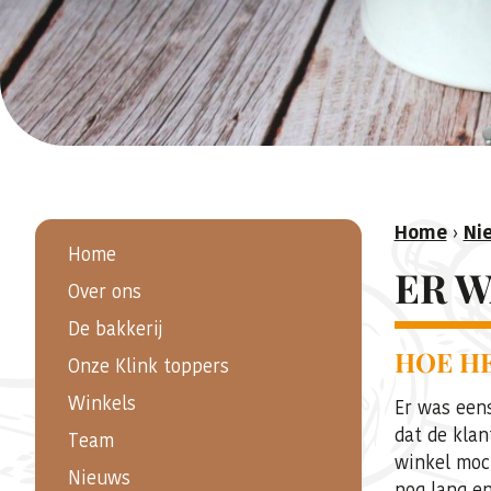
Home
›
Ni
Home
ER W
Over ons
De bakkerij
HOE HE
Onze Klink toppers
Winkels
Er was eens
dat de klan
Team
winkel moch
Nieuws
nog lang en