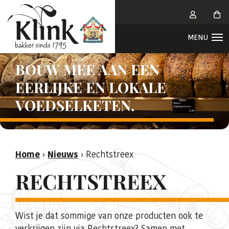
BOUW MEE AAN EEN
EERLIJKE EN LOKALE
VOEDSELKETEN.
Home
›
Nieuws
›
Rechtstreex
RECHTSTREEX
Wist je dat sommige van onze producten ook te
verkrijgen zijn via Rechtstreex? Samen met