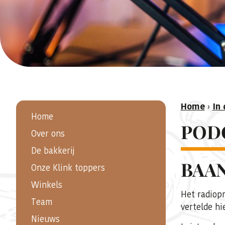
Home
›
In 
Home
POD
Over ons
De bakkerij
BAA
Onze Klink toppers
Winkels
Het radiop
Team
vertelde hi
Nieuws