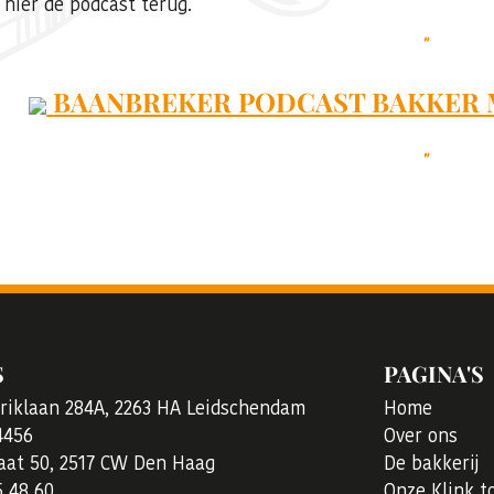
 hier de podcast terug.
BAANBREKER PODCAST BAKKER M
S
PAGINA'S
eriklaan 284A, 2263 HA Leidschendam
Home
4456
Over ons
aat 50, 2517 CW Den Haag
De bakkerij
5 48 60
Onze Klink t